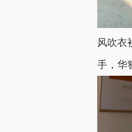
风吹衣
手，华